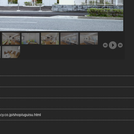
cy.co.jp/shop/uguisu.html