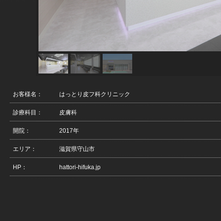
お客様名：
はっとり皮フ科クリニック
診療科目：
皮膚科
開院：
2017年
エリア：
滋賀県守山市
HP：
hattori-hifuka.jp