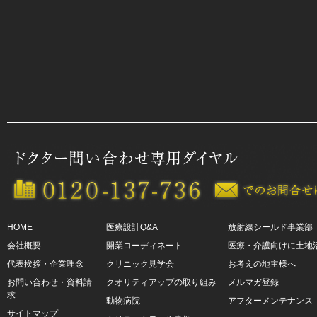
HOME
医療設計Q&A
放射線シールド事業部
会社概要
開業コーディネート
医療・介護向けに土地
代表挨拶・企業理念
クリニック見学会
お考えの地主様へ
お問い合わせ・資料請
クオリティアップの取り組み
メルマガ登録
求
動物病院
アフターメンテナンス
サイトマップ