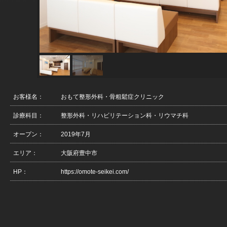
お客様名：
おもて整形外科・骨粗鬆症クリニック
診療科目：
整形外科・リハビリテーション科・リウマチ科
オープン：
2019年7月
エリア：
大阪府豊中市
HP：
https://omote-seikei.com/