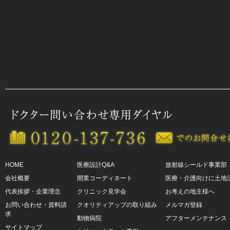
HOME
医療設計Q&A
放射線シールド事業部
会社概要
開業コーディネート
医療・介護向けに土地
代表挨拶・企業理念
クリニック見学会
お考えの地主様へ
お問い合わせ・資料請
クオリティアップの取り組み
メルマガ登録
求
動物病院
アフターメンテナンス
サイトマップ