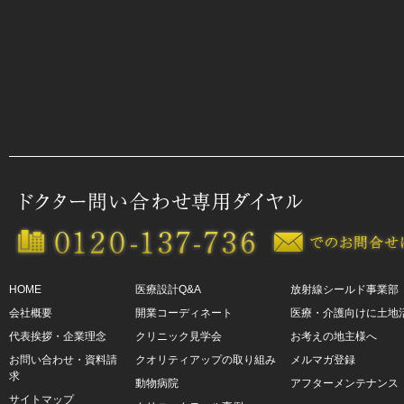
HOME
医療設計Q&A
放射線シールド事業部
会社概要
開業コーディネート
医療・介護向けに土地
代表挨拶・企業理念
クリニック見学会
お考えの地主様へ
お問い合わせ・資料請
クオリティアップの取り組み
メルマガ登録
求
動物病院
アフターメンテナンス
サイトマップ